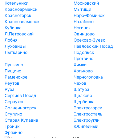
Котельники
Московский
Красноармейск
Мытищи
Красногорск
Наро-Фоминск
Краснознаменск
Нахабино
Кубинка
Ногинск
Л.Петровский
Одинцово
Лобня
Орехово-Зуево
Луховицы
Павловский Посад
Лыткарино
Подольск
Протвино
Пушкино
Химки
Пущино
Хотьково
Раменское
Черноголовка
Реутов
Чехов
Руза
Шатура
Сергиев Посад
Щелково
Серпухов
Щербинка
Солнечногорск
Электрогорск
Ступино
Электросталь
Старая Купавна
Электроугли
Троицк
Юбилейный
Фрязино