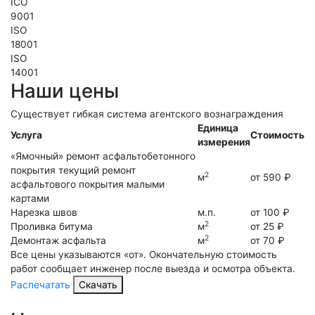
ICO
9001
ISO
18001
ISO
14001
Наши цены
Существует гибкая система агентского вознаграждения
Единица
Услуга
Стоимость
измерения
«Ямочный» ремонт асфальтобетонного
покрытия
текущий ремонт
2
м
от 590 ₽
асфальтового покрытия малыми
картами
Нарезка швов
м.п.
от 100 ₽
2
Проливка битума
м
от 25 ₽
2
Демонтаж асфальта
м
от 70 ₽
Все цены указываются «от». Окончательную стоимость
работ сообщает инженер после выезда и осмотра объекта.
Распечатать
Скачать