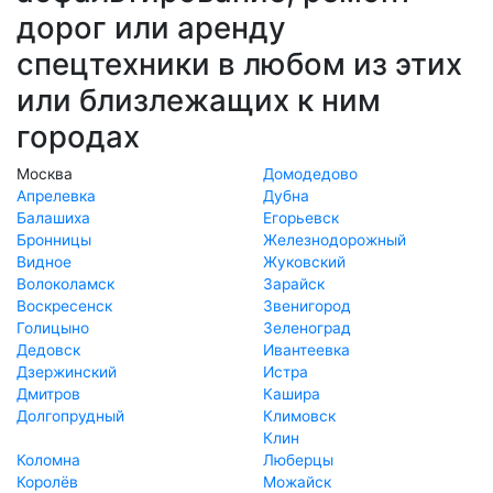
дорог или аренду
спецтехники в любом из этих
или близлежащих к ним
городах
Москва
Домодедово
Апрелевка
Дубна
Балашиха
Егорьевск
Бронницы
Железнодорожный
Видное
Жуковский
Волоколамск
Зарайск
Воскресенск
Звенигород
Голицыно
Зеленоград
Дедовск
Ивантеевка
Дзержинский
Истра
Дмитров
Кашира
Долгопрудный
Климовск
Клин
Коломна
Люберцы
Королёв
Можайск