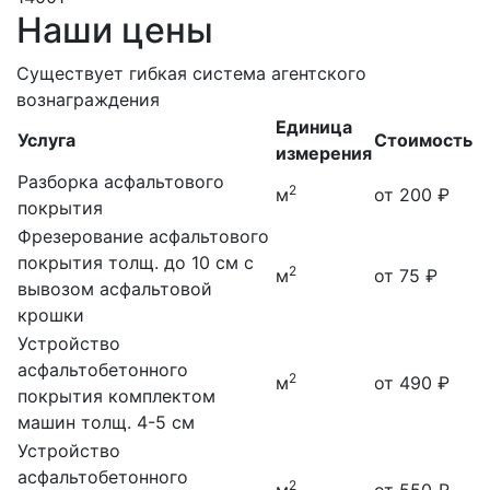
Наши цены
Существует гибкая система агентского
вознаграждения
Единица
Услуга
Стоимость
измерения
Разборка асфальтового
2
м
от 200 ₽
покрытия
Фрезерование асфальтового
покрытия
толщ. до 10 см с
2
м
от 75 ₽
вывозом асфальтовой
крошки
Устройство
асфальтобетонного
2
м
от 490 ₽
покрытия комплектом
машин
толщ. 4-5 см
Устройство
асфальтобетонного
2