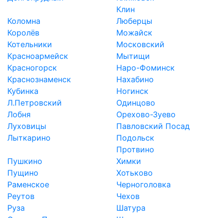
Клин
Коломна
Люберцы
Королёв
Можайск
Котельники
Московский
Красноармейск
Мытищи
Красногорск
Наро-Фоминск
Краснознаменск
Нахабино
Кубинка
Ногинск
Л.Петровский
Одинцово
Лобня
Орехово-Зуево
Луховицы
Павловский Посад
Лыткарино
Подольск
Протвино
Пушкино
Химки
Пущино
Хотьково
Раменское
Черноголовка
Реутов
Чехов
Руза
Шатура