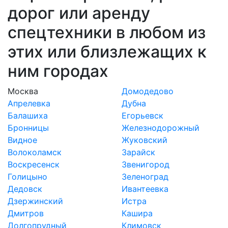
дорог или аренду
спецтехники в любом из
этих или близлежащих к
ним городах
Москва
Домодедово
Апрелевка
Дубна
Балашиха
Егорьевск
Бронницы
Железнодорожный
Видное
Жуковский
Волоколамск
Зарайск
Воскресенск
Звенигород
Голицыно
Зеленоград
Дедовск
Ивантеевка
Дзержинский
Истра
Дмитров
Кашира
Долгопрудный
Климовск