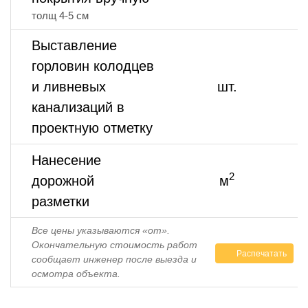
толщ 4-5 см
Выставление
горловин колодцев
о
и ливневых
шт.
₽
канализаций в
проектную отметку
Нанесение
2
дорожной
м
о
разметки
Все цены указываются «от».
Окончательную стоимость работ
Распечатать
сообщает инженер после выезда и
осмотра объекта.