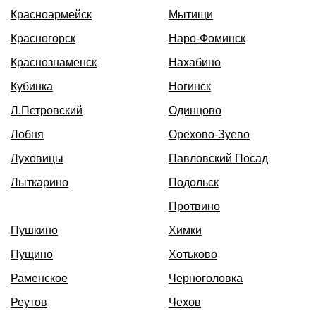
Красноармейск
Мытищи
Красногорск
Наро-Фоминск
Краснознаменск
Нахабино
Кубинка
Ногинск
Л.Петровский
Одинцово
Лобня
Орехово-Зуево
Луховицы
Павловский Посад
Лыткарино
Подольск
Протвино
Пушкино
Химки
Пущино
Хотьково
Раменское
Черноголовка
Реутов
Чехов