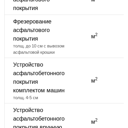
покрытия
Фрезерование
асфальтового
2
м
о
покрытия
толщ. до 10 см с вывозом
асфальтовой крошки
Устройство
асфальтобетонного
2
м
о
покрытия
комплектом машин
толщ. 4-5 см
Устройство
асфальтобетонного
2
м
о
покрытия вручную