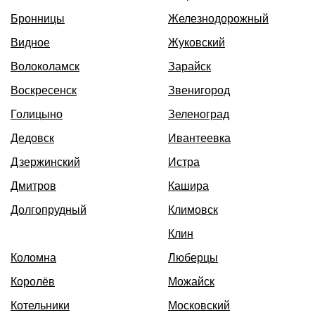
Бронницы
Железнодорожный
Видное
Жуковский
Волоколамск
Зарайск
Воскресенск
Звенигород
Голицыно
Зеленоград
Дедовск
Ивантеевка
Дзержинский
Истра
Дмитров
Кашира
Долгопрудный
Климовск
Клин
Коломна
Люберцы
Королёв
Можайск
Котельники
Московский