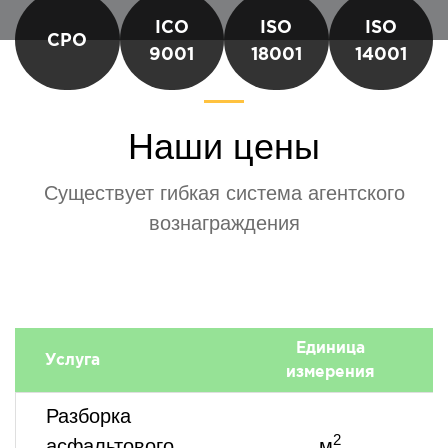
ICO
ISO
ISO
CPO
9001
18001
14001
Наши цены
Существует гибкая система агентского
вознаграждения
Единица
Услуга
С
измерения
Разборка
2
асфальтового
м
о