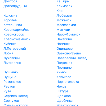
Дмитров
Кашира
Долгопрудный
Климовск
Клин
Коломна
Люберцы
Королёв
Можайск
Котельники
Московский
Красноармейск
Мытищи
Красногорск
Наро-Фоминск
Краснознаменск
Нахабино
Кубинка
Ногинск
Л.Петровский
Одинцово
Лобня
Орехово-Зуево
Луховицы
Павловский Посад
Лыткарино
Подольск
Протвино
Пушкино
Химки
Пущино
Хотьково
Раменское
Черноголовка
Реутов
Чехов
Руза
Шатура
Сергиев Посад
Щелково
Серпухов
Щербинка
Солнечногорск
Электрогорск