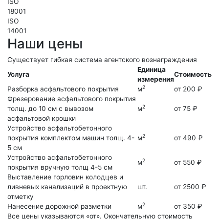
ISO
18001
ISO
14001
Наши цены
Существует гибкая система агентского вознаграждения
Единица
Услуга
Стоимость
измерения
2
Разборка асфальтового покрытия
м
от 200 ₽
Фрезерование асфальтового покрытия
2
толщ. до 10 см с вывозом
м
от 75 ₽
асфальтовой крошки
Устройство асфальтобетонного
2
покрытия комплектом машин
толщ. 4-
м
от 490 ₽
5 см
Устройство асфальтобетонного
2
м
от 550 ₽
покрытия вручную
толщ 4-5 см
Выставление горловин колодцев и
ливневых канализаций в проектную
шт.
от 2500 ₽
отметку
2
Нанесение дорожной разметки
м
от 350 ₽
Все цены указываются «от». Окончательную стоимость